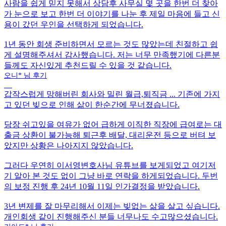
사람을 쉽게 믿지 못해서 상담후
사무실 몇 곳을 한번 더 찾아
가 눈으로 보고 한번 더 이야기를 나눈 후 제일 마음에 들고 신
용이 갔던 우인을 선택
하게 되었습니다.
1년 동안 회생 준비하면서 모르는 것도 많았는데 친절하고 쉽
게 설명해주셔서 감사했습니다.
저는 너무 만족했기에 다른분
들께도 자신있게 추천드릴 수 있을 것 같습니다.
오니* 님 후기
갑작스럽게
망해버린 회사와 밀린 월급,퇴직금 ...
기존에 가지
고 있던 빚으로 인해 삶이 한순간에 무너졌습니다.
당장 쉬고있을 여유가 없어 급하게 이직한 직장에 급여로는 대
출금 상환이 불가능해
퇴근후 배달, 대리운전 등으로 버텨 보
았지만 상황은 나아지지 않았습니다.
그러다 우연히 이서영변호사님 유튜브를 보게되었고 여기저
기 알아 본 것도 없이 그냥 바로 연락을 하게되었습니다. 두번
의 보정 진행 후 24년 10월 11일 인가결정을 받았습니다.
3년 변제를 잘 마무리해서 이제는 빚없는 삶을 살고 싶습니다.
개인회생 같이 진행해주신 분들 너무나도 수고많으셨습니다.