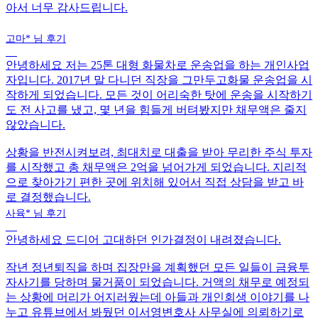
아서 너무 감사드립니다.
고마* 님 후기
안녕하세요 저는
25톤 대형 화물차로 운송업을 하는 개인사업
자
입니다. 2017년 말 다니던 직장을 그만두고화물 운송업을 시
작하게 되었습니다. 모든 것이 어리숙한 탓에 운송을 시작하기
도 전 사고를 냈고,
몇 년을 힘들게 버텨봤지만 채무액은 줄지
않았습니다
.
상황을 반전시켜보려,
최대치로 대출을 받아 무리한 주식 투자
를 시작
했고 총 채무액은 2억을 넘어가게 되었습니다. 지리적
으로 찾아가기 편한 곳에 위치해 있어서
직접 상담을 받고 바
로 결정했습니다.
사육* 님 후기
안녕하세요
드디어 고대하던 인가결정
이 내려졌습니다.
작년 정년퇴직을 하며 집장만을 계획했던 모든 일들이 금융투
자사기를 당하며 물거품이 되었습니다.
거액의 채무로 예정되
는 상황에 머리가 어지러웠는데
아들과 개인회생 이야기를 나
누고
유튜브에서 봐뒀던 이서영변호사 사무실
에 의뢰하기로