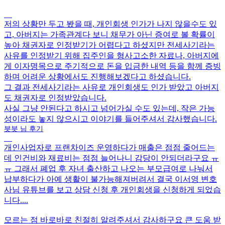
저의 상황만 두고 봤을 때,
개인회생 인가가 나지 않을수도 있
고,
아버지는 가족관계다 보니 채무가 아닌 증여로 볼 확률이
높아 채권자로 인정받기가 어렵다고 하셨지만 전세사기라는
사유를 인정받기 위해 집주인을 형사고소한 자료나, 아버지에
게 이자명목으로 주기적으로 돈을 입금한 내역 등을 함께 증빙
하며
어려운 상황에서도 진행해보겠다고 하셨습니다.
그 결과 전세사기라는 사유로 개인회생도 인가 받았고 아버지
도 채권자로 인정받았습니다.
사실 그냥 안된다고 하시고 넘어가실 수도 있는데, 작은 가능
성이라도 놓지 않으시고 이야기를 들어주셔서 감사했습니다.
븟븟 님 후기
개인사업자로 프랜차이즈 운영하다가 매출은 점점 줄어드는
데
인건비와 재료비는 점점 늘어나니 감당이 안되더라구요 ㅠ
ㅠ 그래서 폐업 후 자녀 출산하고 나오는 부모급여로 나눠서
납부하다가 아예 생활이 불가능해져버려서 결국
이서영 변호
사님 유튜브
를 보고 상담 신청 후 개인회생을 신청하게 되었습
니다....
모르는 점 바로바로 친절히 알려주셔서 감사
하구요 큰 도움 받