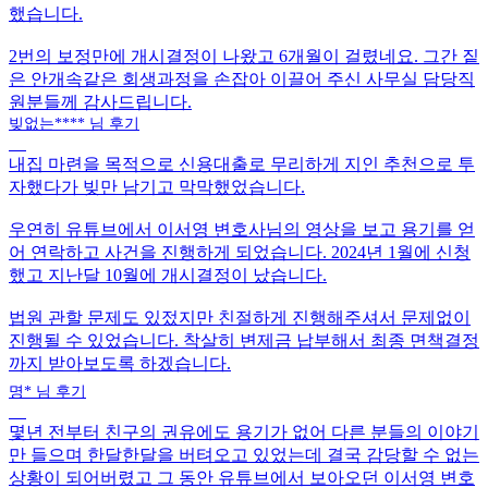
했습니다.
2번의 보정만에 개시결정이 나왔고 6개월이 걸렸네요.
그간 짙
은 안개속같은 회생과정을 손잡아 이끌어 주신 사무실 담당직
원분들께 감사드립니다.
빚없는**** 님 후기
내집 마련을 목적으로 신용대출로 무리하게
지인 추천으로 투
자했다가 빚만 남기고 막막했었습니다.
우연히 유튜브에서
이서영 변호사님의 영상을 보고 용기를 얻
어 연락
하고 사건을 진행하게 되었습니다. 2024년 1월에 신청
했고 지난달 10월에 개시결정이 났습니다.
법원 관할 문제도 있젔지만 친절하게 진행해주셔서 문제없이
진행
될 수 있었습니다. 착살히 변제금 납부해서 최종 면책결정
까지 받아보도록 하겠습니다.
명* 님 후기
몇년 전부터 친구의 권유에도 용기가 없어 다른 분들의 이야기
만 들으며 한달한달을 버텨오고 있었는데
결국 감당할 수 없는
상황이 되어버렸고
그 동안
유튜브에서 보아오던 이서영 변호